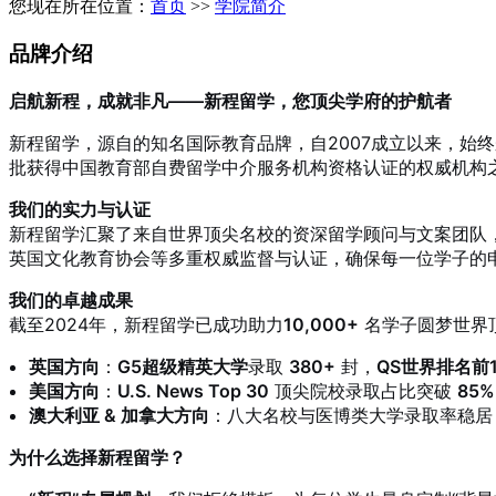
您现在所在位置：
首页
>>
学院简介
品牌介绍
启航新程，成就非凡——新程留学，您顶尖学府的护航者
新程留学，源自
的知名国际教育品牌，自2007成立以来，始
批获得中国教育部自费留学中介服务机构资格认证的权威机构
我们的实力与认证
新程留学汇聚了来自世界顶尖名校的资深留学顾问与文案团队
英国文化教育协会等多重权威监督与认证，确保每一位学子的
我们的卓越成果
截至2024年，新程留学已成功助力
10,000+
名学子圆梦世界顶
英国方向
：
G5超级精英大学
录取
380+
封，
QS世界排名前1
美国方向
：
U.S. News Top 30
顶尖院校录取占比突破
85%
澳大利亚 & 加拿大方向
：八大名校与医博类大学录取率稳
为什么选择新程留学？